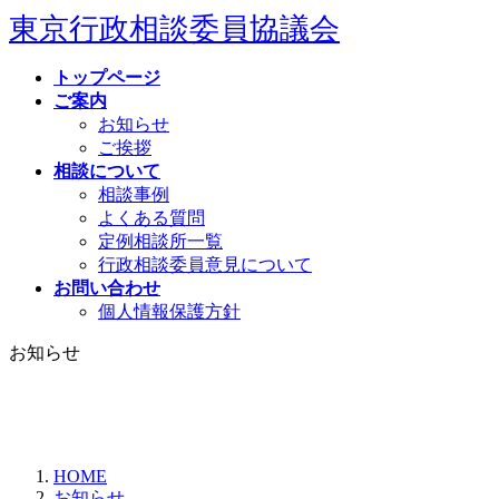
コ
ナ
東京行政相談委員協議会
ン
ビ
テ
ゲ
トップページ
ン
ー
ご案内
ツ
シ
お知らせ
へ
ョ
ご挨拶
ス
ン
相談について
キ
に
相談事例
ッ
移
よくある質問
プ
動
定例相談所一覧
行政相談委員意見について
お問い合わせ
個人情報保護方針
お知らせ
HOME
お知らせ